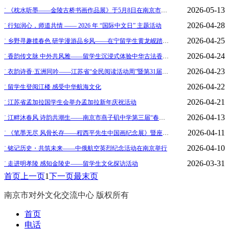
2026-05-13
˙ 《枕水听墨——金陵古桥书画作品展》于5月8日在南京市对外文化交流中心艺术馆启幕
2026-04-28
˙ 行知润心，师道共情 —— 2026 年 “国际中文日” 主题活动
2026-04-25
˙ 乡野寻趣揽春色 研学漫游品乡风——在宁留学生黄龙岘踏春之旅
2026-04-24
˙ 香韵传文脉 中外共风雅——留学生沉浸式体验中华古法香牌手作文化
2026-04-23
˙ 衣韵诗香·五洲同吟——江苏省“全民阅读活动周”暨第31届南京读书月
2026-04-22
˙ 留学生登阅江楼 感受中华航海文化
2026-04-21
˙ 江苏省孟加拉国学生会举办孟加拉新年庆祝活动
2026-04-13
˙ 江畔沐春风 诗韵共潮生——南京市燕子矶中学第三届“春江花月夜”江畔诗会璀璨启幕
2026-04-11
˙ 《笔墨无尽 风骨长存——程西平先生中国画纪念展》暨座谈会在南京市对外文化交流中心艺术馆举办
2026-04-10
˙ 铭记历史・共筑未来——中俄航空英烈纪念活动在南京举行
2026-03-31
˙ 走进明孝陵 感知金陵史——留学生文化探访活动
首页
上一页
1
下一页
最末页
南京市对外文化交流中心 版权所有
首页
电话