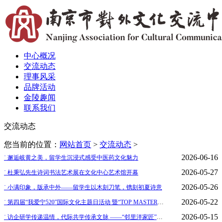
中心概况
交流动态
理事风采
品牌活动
金陵趣闻
联系我们
交流动态
您当前的位置：
网站首页
>
交流动态
>
2026-06-16
˙ 邂逅岐黄之美，留学生沉浸式感受中医药文化魅力
2026-05-27
˙ 杜秉弘先生诗词书法艺术展在文化中心艺术馆开幕
2026-05-26
˙ 小满印象，版承中外——留学生以木刻刀笔，镌刻初夏诗意
2026-05-22
˙ 第四届“我爱宁520”国际文化主题日活动 暨“TOP MASTER”国际留学生人才智库启动仪式 在宁举行
2026-05-15
˙ 访企研学传递温情，代际共学传承文脉 ——“邻里洋家匠”跨文化代际公益实践活动成功举办